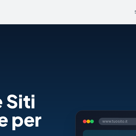
 Siti
e per
www.tuosito.it