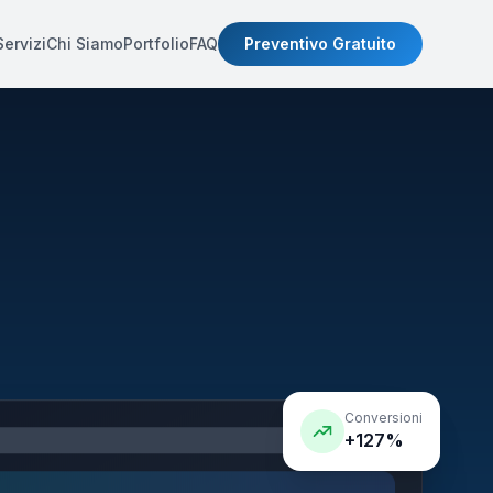
Servizi
Chi Siamo
Portfolio
FAQ
Preventivo Gratuito
Conversioni
+127%