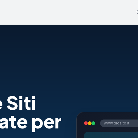
 Siti
ate per
www.tuosito.it