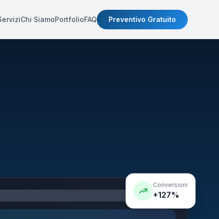
Servizi
Chi Siamo
Portfolio
FAQ
Preventivo Gratuito
Conversioni
+127%