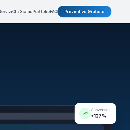
Servizi
Chi Siamo
Portfolio
FAQ
Preventivo Gratuito
Conversioni
+127%