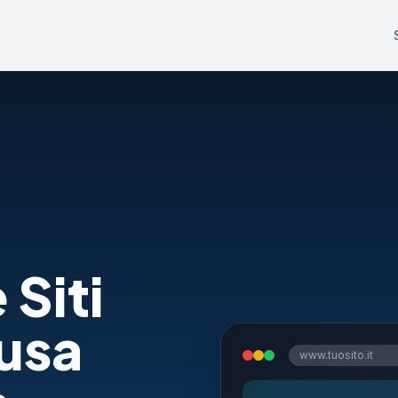
 Siti
usa
www.tuosito.it