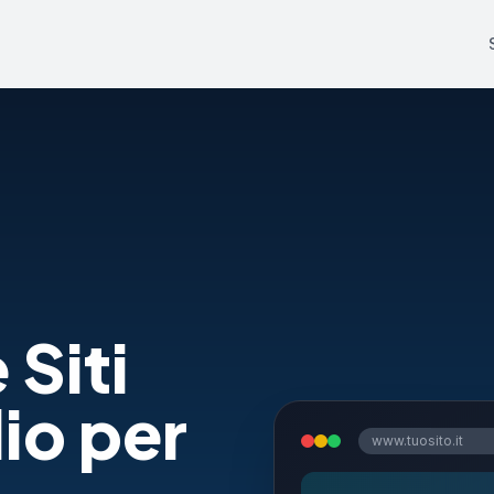
 Siti
io per
www.tuosito.it