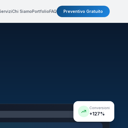
Servizi
Chi Siamo
Portfolio
FAQ
Preventivo Gratuito
Conversioni
+127%