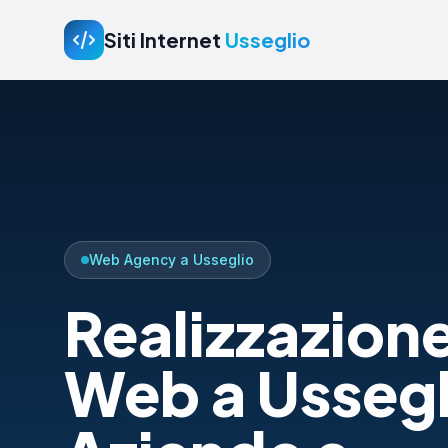
Siti Internet
Usseglio
Web Agency a Usseglio
Realizzazione
Web a Ussegl