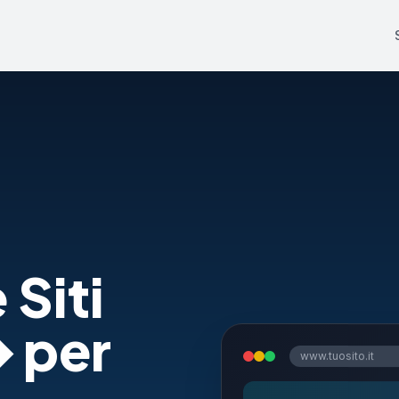
 Siti
� per
www.tuosito.it