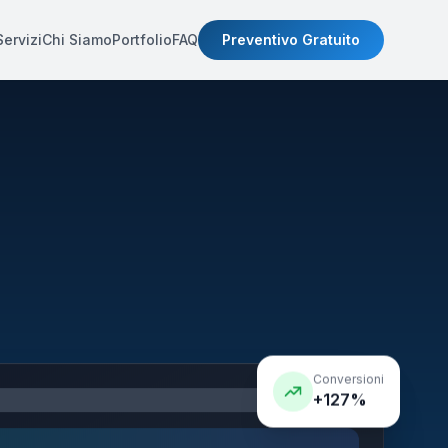
Servizi
Chi Siamo
Portfolio
FAQ
Preventivo Gratuito
Conversioni
+127%