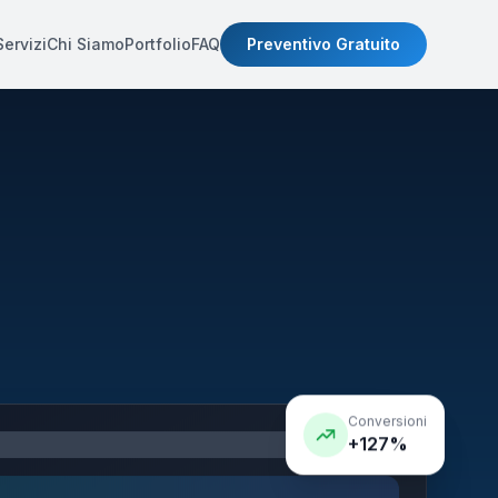
Servizi
Chi Siamo
Portfolio
FAQ
Preventivo Gratuito
Conversioni
+127%