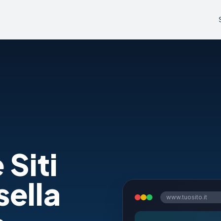
 Siti
sella
www.tuosito.it