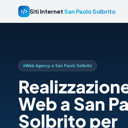
Siti Internet
San Paolo Solbrito
Web Agency a San Paolo Solbrito
Realizzazione
Web a San P
Solbrito per