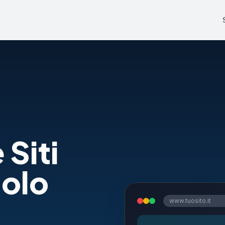
 Siti
aolo
www.tuosito.it