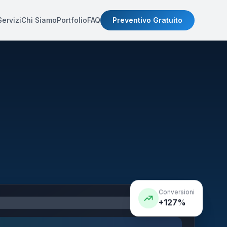
Servizi
Chi Siamo
Portfolio
FAQ
Preventivo Gratuito
Conversioni
+127%