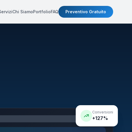
Servizi
Chi Siamo
Portfolio
FAQ
Preventivo Gratuito
Conversioni
+127%