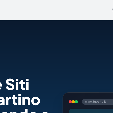
 Siti
artino
www.tuosito.it