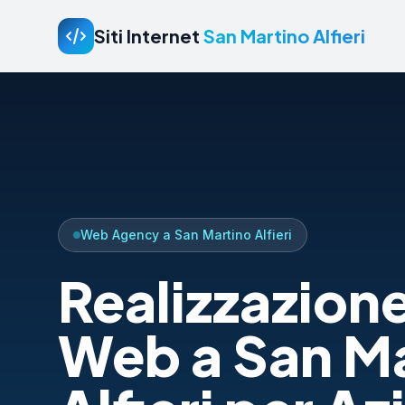
Siti Internet
San Martino Alfieri
Web Agency a San Martino Alfieri
Realizzazione
Web a San M