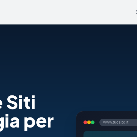
 Siti
ia per
www.tuosito.it