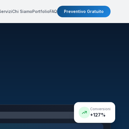
Servizi
Chi Siamo
Portfolio
FAQ
Preventivo Gratuito
Conversioni
+127%