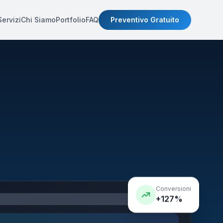
Servizi
Chi Siamo
Portfolio
FAQ
Preventivo Gratuito
Conversioni
+127%