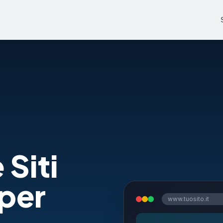
 Siti
per
www.tuosito.it