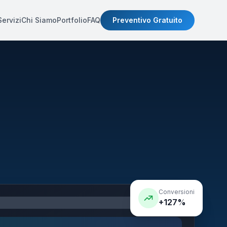
Servizi
Chi Siamo
Portfolio
FAQ
Preventivo Gratuito
Conversioni
+127%