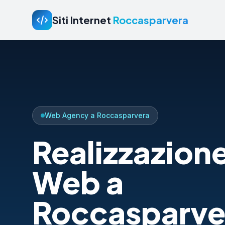
Siti Internet
Roccasparvera
Web Agency a Roccasparvera
Realizzazione
Web a
Roccasparve