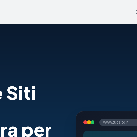
 Siti
ra per
www.tuosito.it