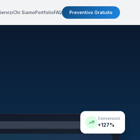
Servizi
Chi Siamo
Portfolio
FAQ
Preventivo Gratuito
Conversioni
+127%