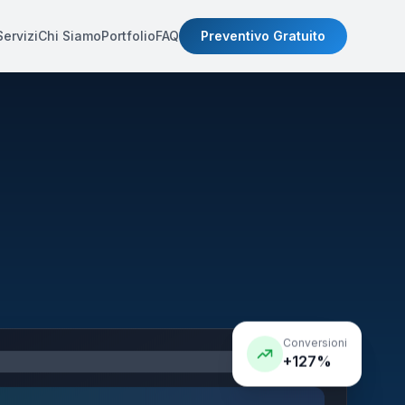
Servizi
Chi Siamo
Portfolio
FAQ
Preventivo Gratuito
Conversioni
+127%