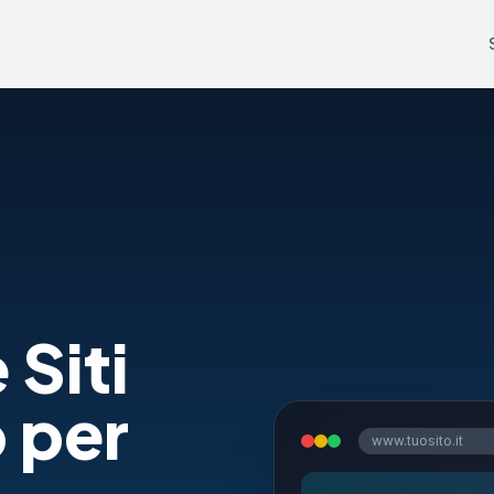
 Siti
 per
www.tuosito.it