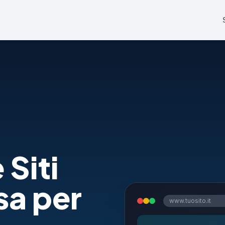
 Siti
sa per
www.tuosito.it