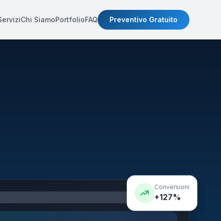
Servizi
Chi Siamo
Portfolio
FAQ
Preventivo Gratuito
Conversioni
+127%