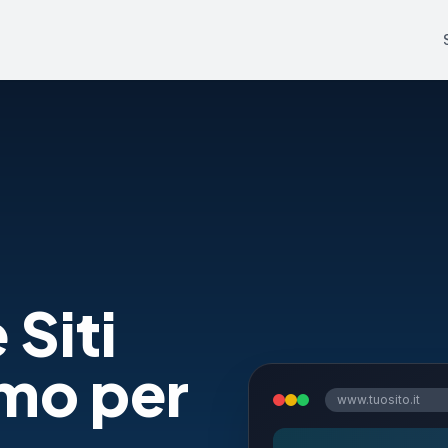
 Siti
mo per
www.tuosito.it