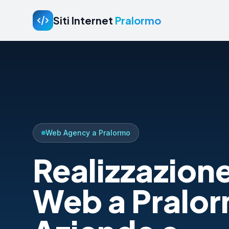
Siti Internet
Pralormo
Web Agency a Pralormo
Realizzazione
Web a Pralor