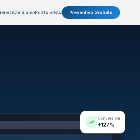
Servizi
Chi Siamo
Portfolio
FAQ
Preventivo Gratuito
Conversioni
+127%