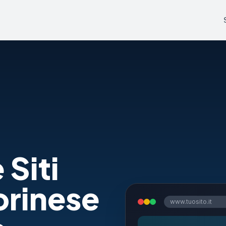
 Siti
orinese
www.tuosito.it