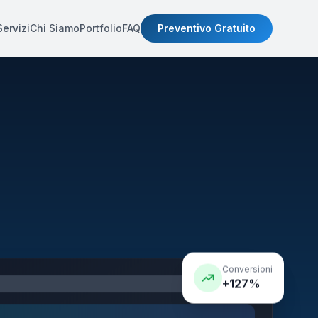
Servizi
Chi Siamo
Portfolio
FAQ
Preventivo Gratuito
Conversioni
+127%