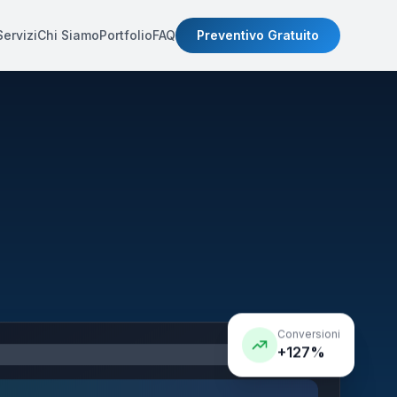
Servizi
Chi Siamo
Portfolio
FAQ
Preventivo Gratuito
Conversioni
+127%