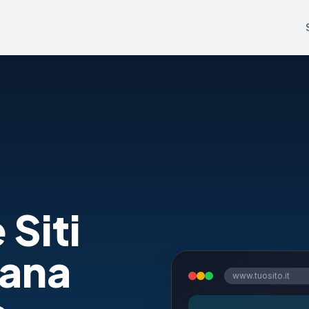
 Siti
rana
www.tuosito.it