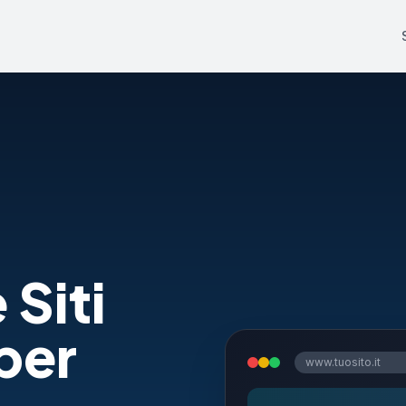
 Siti
per
www.tuosito.it