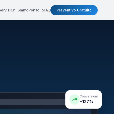
Servizi
Chi Siamo
Portfolio
FAQ
Preventivo Gratuito
Conversioni
+127%