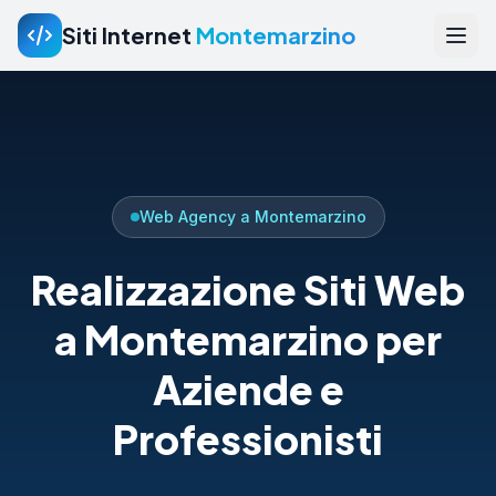
Siti Internet
Montemarzino
Web Agency a Montemarzino
Realizzazione Siti Web
a Montemarzino per
Aziende e
Professionisti