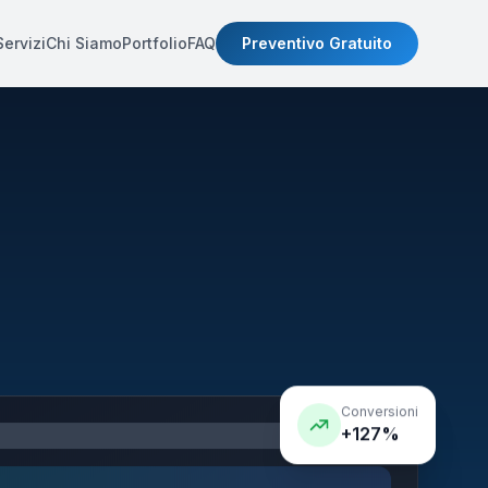
Servizi
Chi Siamo
Portfolio
FAQ
Preventivo Gratuito
Conversioni
+127%