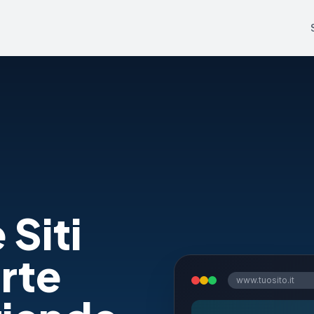
 Siti
rte
www.tuosito.it