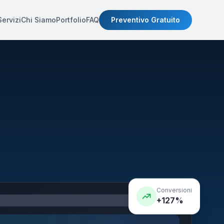
Servizi
Chi Siamo
Portfolio
FAQ
Preventivo Gratuito
Conversioni
+127%