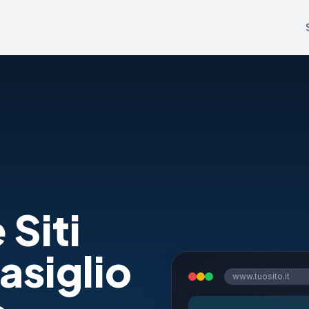
 Siti
siglio
www.tuosito.it