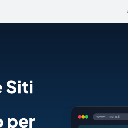
 Siti
 per
www.tuosito.it