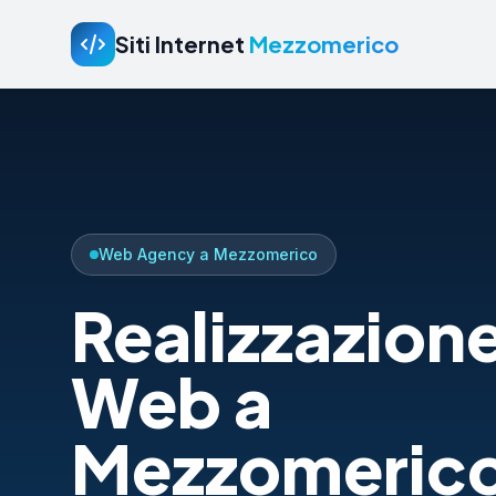
Siti Internet
Mezzomerico
Web Agency a Mezzomerico
Realizzazione
Web a
Mezzomerico