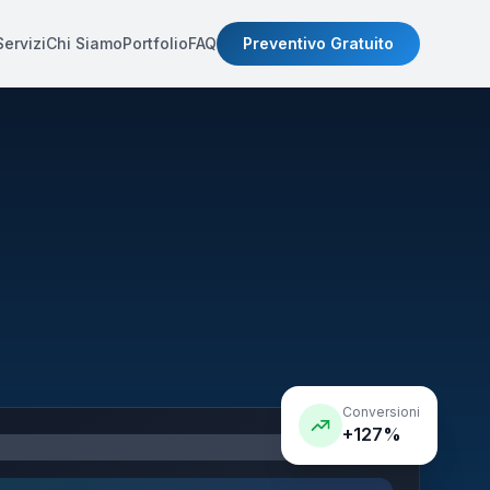
Servizi
Chi Siamo
Portfolio
FAQ
Preventivo Gratuito
Conversioni
+127%