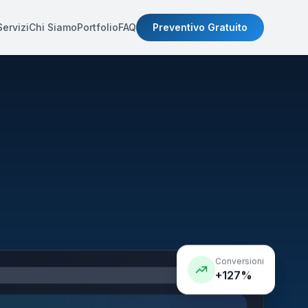
Servizi
Chi Siamo
Portfolio
FAQ
Preventivo Gratuito
Conversioni
+127%