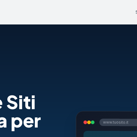
 Siti
a per
www.tuosito.it