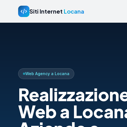
Siti Internet
Locana
Web Agency a Locana
Realizzazione
Web a Locan