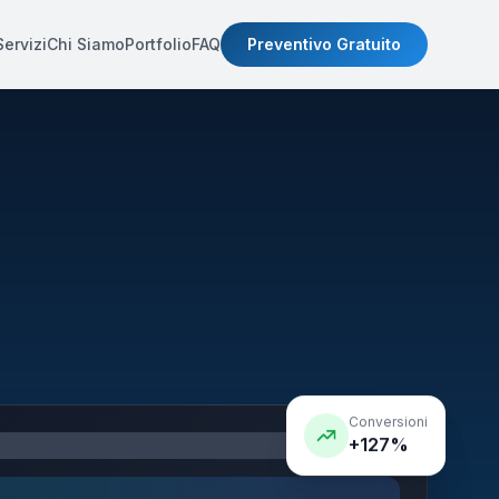
Servizi
Chi Siamo
Portfolio
FAQ
Preventivo Gratuito
Conversioni
+127%