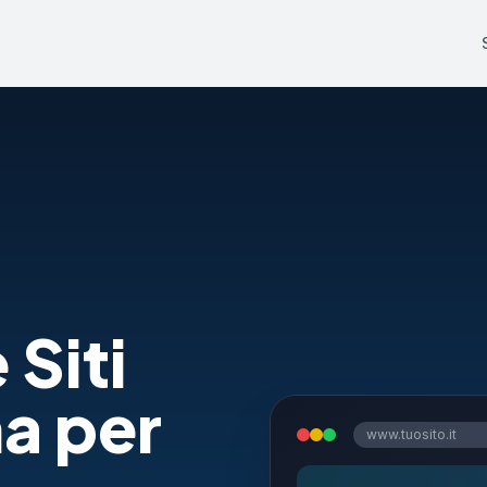
 Siti
a per
www.tuosito.it