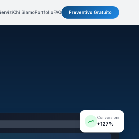
Servizi
Chi Siamo
Portfolio
FAQ
Preventivo Gratuito
Conversioni
+127%