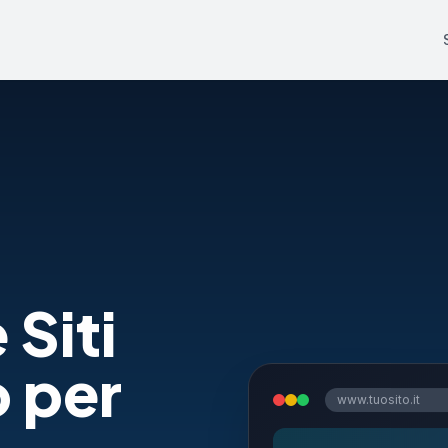
 Siti
o per
www.tuosito.it