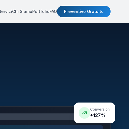
Servizi
Chi Siamo
Portfolio
FAQ
Preventivo Gratuito
Conversioni
+127%