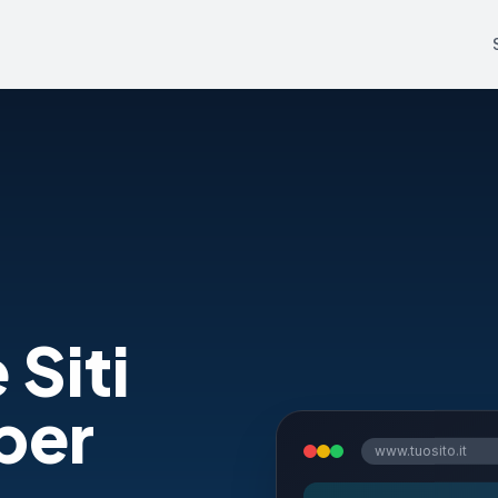
 Siti
per
www.tuosito.it