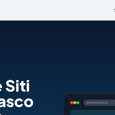
 Siti
iasco
www.tuosito.it