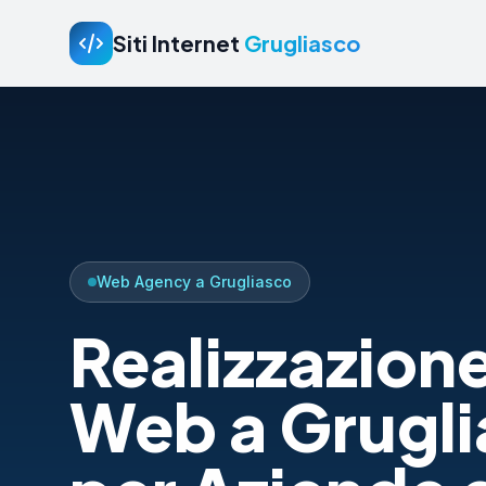
Siti Internet
Grugliasco
Web Agency a Grugliasco
Realizzazione
Web a Grugl