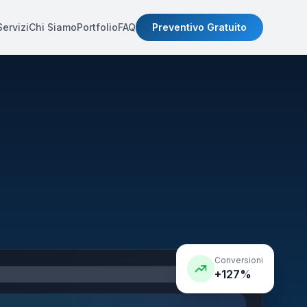
Servizi
Chi Siamo
Portfolio
FAQ
Preventivo Gratuito
Conversioni
+127%