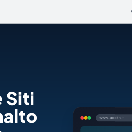
 Siti
alto
www.tuosito.it