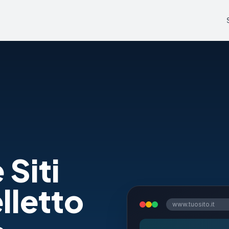
 Siti
lletto
www.tuosito.it