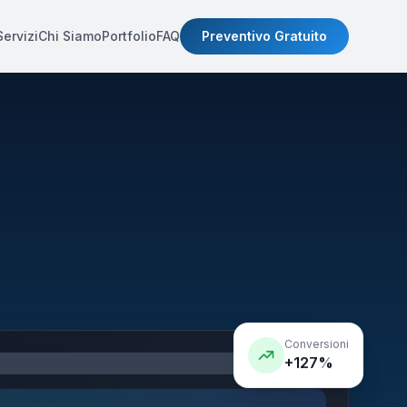
Servizi
Chi Siamo
Portfolio
FAQ
Preventivo Gratuito
Conversioni
+127%