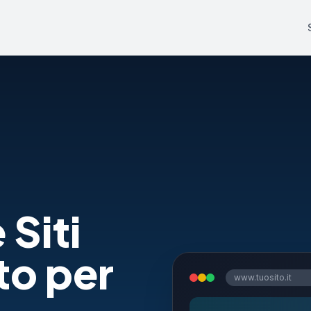
 Siti
to per
www.tuosito.it