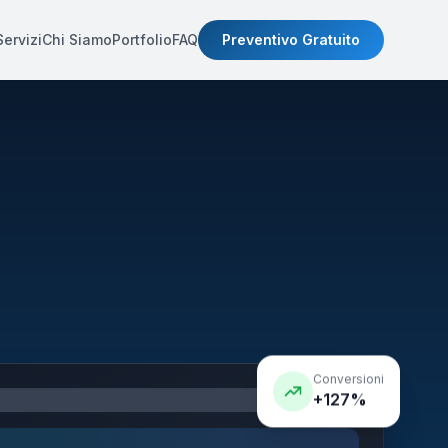
Servizi
Chi Siamo
Portfolio
FAQ
Preventivo Gratuito
Conversioni
+127%