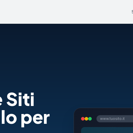
 Siti
lo per
www.tuosito.it