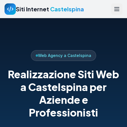
Siti Internet
Castelspina
Web Agency a Castelspina
Realizzazione Siti Web
a Castelspina per
Aziende e
Professionisti