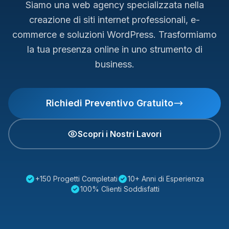
Siamo una web agency specializzata nella
creazione di siti internet professionali, e-
commerce e soluzioni WordPress. Trasformiamo
la tua presenza online in uno strumento di
business.
Richiedi Preventivo Gratuito
Scopri i Nostri Lavori
+150 Progetti Completati
10+ Anni di Esperienza
100% Clienti Soddisfatti