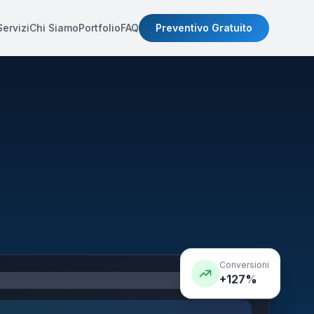
Servizi
Chi Siamo
Portfolio
FAQ
Preventivo Gratuito
Conversioni
+127%