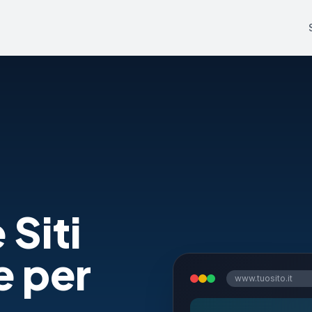
 Siti
e per
www.tuosito.it