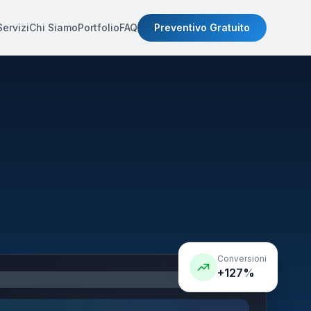
Servizi
Chi Siamo
Portfolio
FAQ
Preventivo Gratuito
Conversioni
+127%