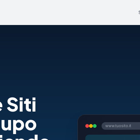
 Siti
lupo
www.tuosito.it