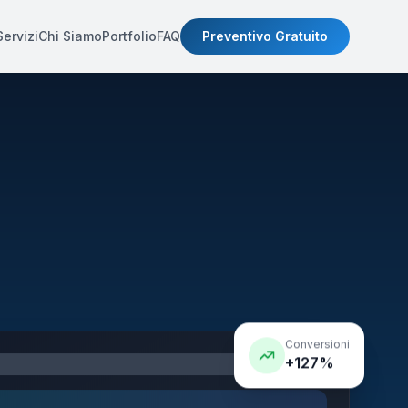
Servizi
Chi Siamo
Portfolio
FAQ
Preventivo Gratuito
Conversioni
+127%