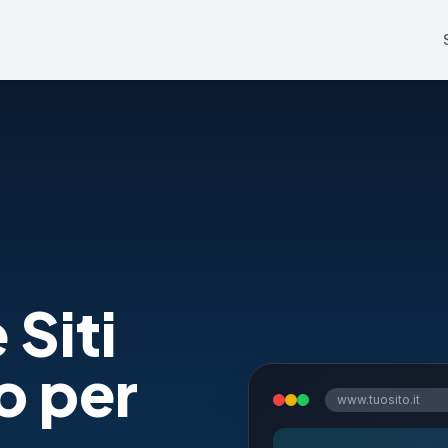
 Siti
o per
www.tuosito.it