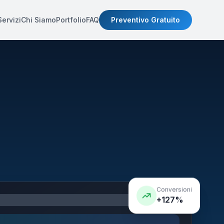
Servizi
Chi Siamo
Portfolio
FAQ
Preventivo Gratuito
Conversioni
+127%