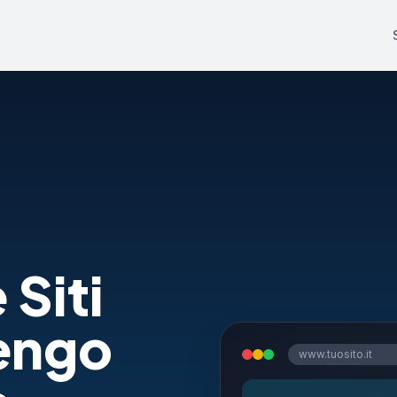
 Siti
engo
www.tuosito.it