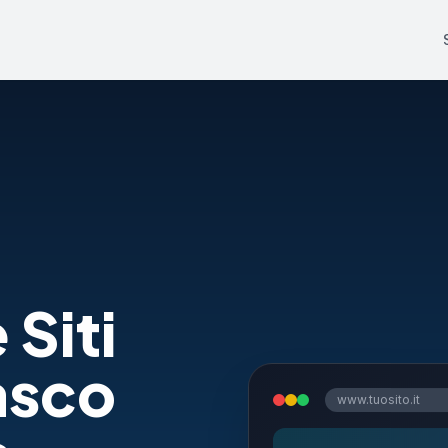
 Siti
asco
www.tuosito.it