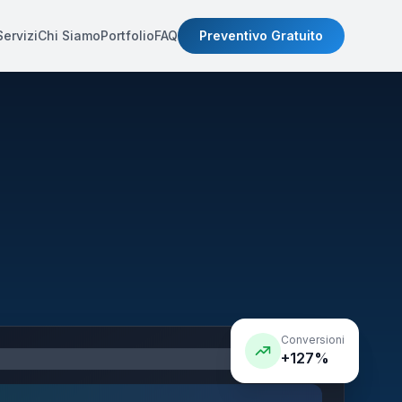
Servizi
Chi Siamo
Portfolio
FAQ
Preventivo Gratuito
Conversioni
+127%