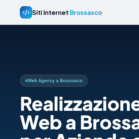
Siti Internet
Brossasco
Web Agency a Brossasco
Realizzazione
Web a Bross