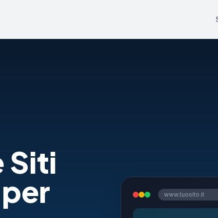
 Siti
 per
www.tuosito.it