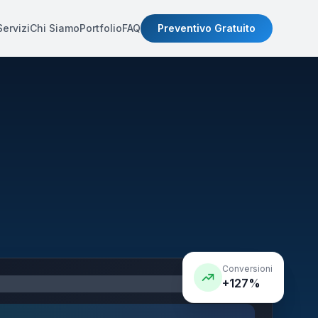
Servizi
Chi Siamo
Portfolio
FAQ
Preventivo Gratuito
Conversioni
+127%