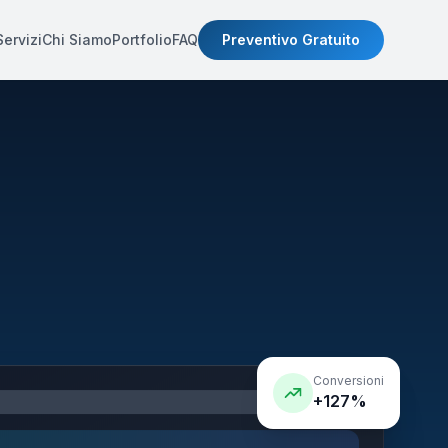
Servizi
Chi Siamo
Portfolio
FAQ
Preventivo Gratuito
Conversioni
+127%