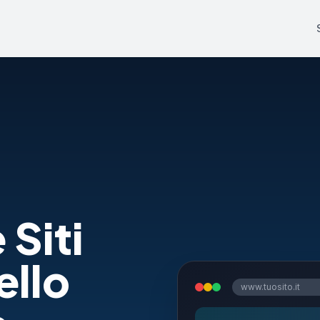
 Siti
ello
www.tuosito.it