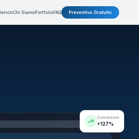
Servizi
Chi Siamo
Portfolio
FAQ
Preventivo Gratuito
Conversioni
+127%