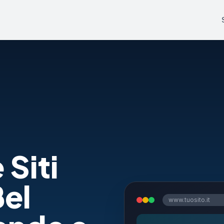
 Siti
Bel
www.tuosito.it