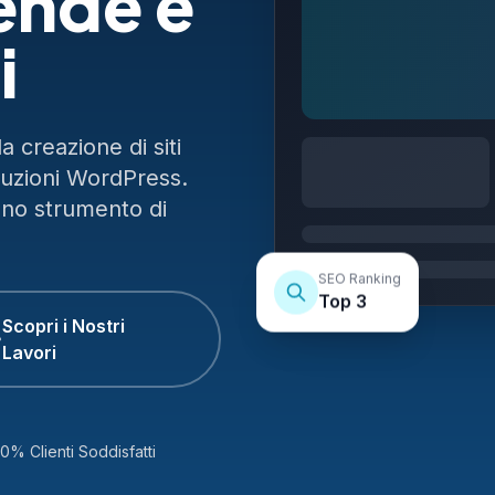
ende e
i
 creazione di siti
luzioni WordPress.
uno strumento di
SEO Ranking
Top 3
Scopri i Nostri
Lavori
0% Clienti Soddisfatti